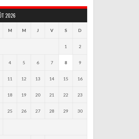
ÛT 2026
M
M
J
V
S
D
1
2
4
5
6
7
8
9
11
12
13
14
15
16
18
19
20
21
22
23
25
26
27
28
29
30