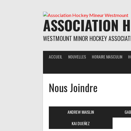
Aller
au
contenu
ASSOCIATION 
WESTMOUNT MINOR HOCKEY ASSOCIAT
ACCUEIL
NOUVELLES
HORAIRE MASCULIN
H
Nous Joindre
ANDREW MAISLIN
GAB
KAI DUEÑEZ