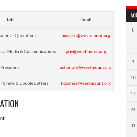
AO
Job
Email
L
sident - Operations
amaislin@westmount.org
ocial Media & Communications
gjay@westmount.org
3
President
asherrard@westmount.org
10
 - Single & Double Letters
kduenez@westmount.org
17
IATION
24
nt
31