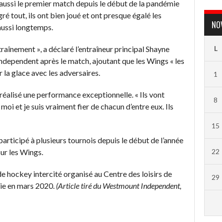
it aussi le premier match depuis le début de la pandémie
ré tout, ils ont bien joué et ont presque égalé les
NO
aussi longtemps.
raînement », a déclaré l’entraîneur principal Shayne
L
ndependent après le match, ajoutant que les Wings « les
 la glace avec les adversaires.
1
réalisé une performance exceptionnelle. « Ils vont
8
moi et je suis vraiment fier de chacun d’entre eux. Ils
15
participé à plusieurs tournois depuis le début de l’année
sur les Wings.
22
e hockey intercité organisé au Centre des loisirs de
29
ie en mars 2020.
(Article tiré du Westmount Independent,