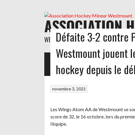
Aller
au
contenu
ASSOCIATION 
Défaite 3-2 contre 
WESTMOUNT MINOR HOCKEY ASSOCIAT
Westmount jouent l
ACCUEIL
NOUVELLES
HORAIRE MASCULIN
H
hockey depuis le dé
novembre 3, 2021
Les Wings Atom AA de Westmount se sont 
score de 32, le 16 octobre, lors du premi
l’équipe.