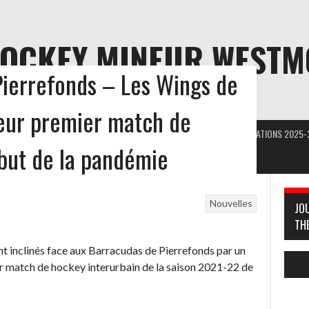
HOCKEY MINEUR WEST
Pierrefonds – Les Wings de
ION
eur premier match de
ORAIRE FÉMININ
DOCUMENTS
NOUS JOINDRE
ARÉNA
ÉVALUATIONS 2025-
but de la pandémie
Nouvelles
JO
TH
inclinés face aux Barracudas de Pierrefonds par un
er match de hockey interurbain de la saison 2021-22 de