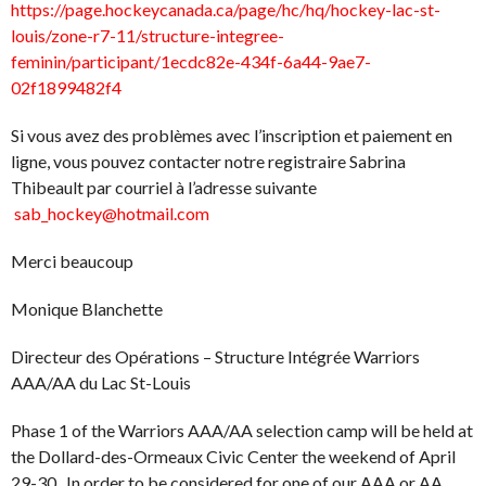
https://page.hockeycanada.ca/page/hc/hq/hockey-lac-st-
louis/zone-r7-11/structure-integree-
feminin/participant/1ecdc82e-434f-6a44-9ae7-
02f1899482f4
Si vous avez des problèmes avec l’inscription et paiement en
ligne, vous pouvez contacter notre registraire Sabrina
Thibeault par courriel à l’adresse suivante
sab_hockey@hotmail.com
Merci beaucoup
Monique Blanchette
Directeur des Opérations – Structure Intégrée Warriors
AAA/AA du Lac St-Louis
Phase 1 of the Warriors AAA/AA selection camp will be held at
the Dollard-des-Ormeaux Civic Center the weekend of April
29-30. In order to be considered for one of our AAA or AA