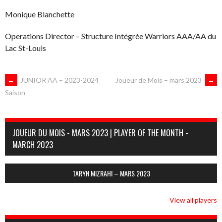
Monique Blanchette
Operations Director – Structure Intégrée Warriors AAA/AA du
Lac St-Louis
NAVIGATION
←
JUNIOR AA – 2023-2024
Joueur de Mois – mars 2023
→
Saison
DES
JOUEUR DU MOIS - MARS 2023 | PLAYER OF THE MONTH -
ARTICLES
MARCH 2023
TARYN MIZRAHI – MARS 2023
View all players