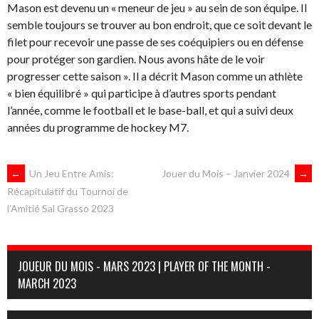
Mason est devenu un « meneur de jeu » au sein de son équipe. Il
semble toujours se trouver au bon endroit, que ce soit devant le
filet pour recevoir une passe de ses coéquipiers ou en défense
pour protéger son gardien. Nous avons hâte de le voir
progresser cette saison ». Il a décrit Mason comme un athlète
« bien équilibré » qui participe à d’autres sports pendant
l’année, comme le football et le base-ball, et qui a suivi deux
années du programme de hockey M7.
NAVIGATION
←
Un Jeu Entre Amis:
Jouer du Mois – Janvier 2024
→
Récapitulatif du Tournoi de
l’Amitié Sal Grasso 2023
DES
ARTICLES
JOUEUR DU MOIS - MARS 2023 | PLAYER OF THE MONTH -
MARCH 2023